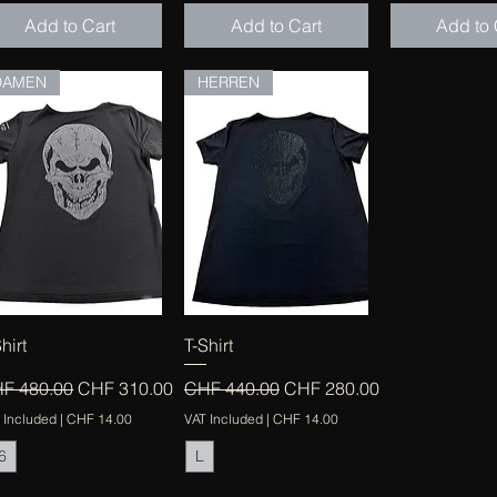
Add to Cart
Add to Cart
Add to 
DAMEN
HERREN
Quick View
Quick View
hirt
T-Shirt
gular Price
Sale Price
Regular Price
Sale Price
F 480.00
CHF 310.00
CHF 440.00
CHF 280.00
 Included
|
CHF 14.00
VAT Included
|
CHF 14.00
6
L