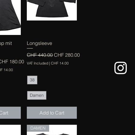
View
Quick View
op mit
Longsleeve
Regular Price
Sale Price
CHF 440.00
CHF 280.00
e
ale Price
CHF 180.00
VAT Included
|
CHF 14.00
F 14.00
38
Damen
Cart
Add to Cart
DAMEN