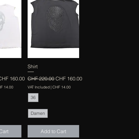
View
Quick View
Shirt
e
ale Price
Regular Price
Sale Price
CHF 160.00
CHF 220.00
CHF 160.00
F 14.00
VAT Included
|
CHF 14.00
36
Damen
Cart
Add to Cart