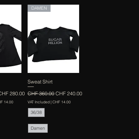
DAMEN
View
Quick View
Sweat Shirt
e
ale Price
Regular Price
Sale Price
CHF 280.00
CHF 360.00
CHF 240.00
F 14.00
VAT Included
|
CHF 14.00
36/38
Damen