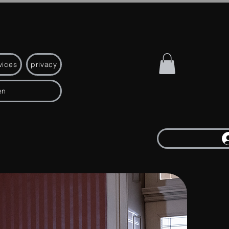
vices
privacy
en