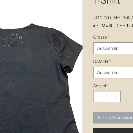
T-Shirt
Stand
 310,00 CHF 
200,
inkl. MwSt.
|
CHF 14.
Grösse
*
Auswählen
DAMEN
*
Auswählen
Anzahl
*
In den Warenko