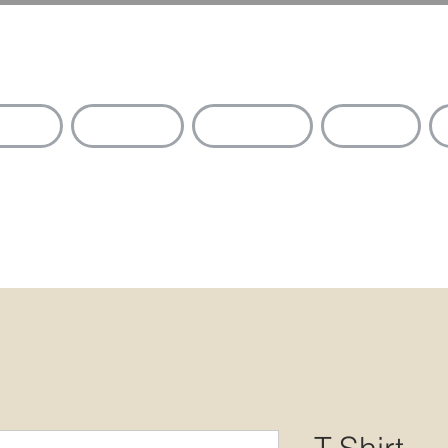
OME
SHOP
STORY
B2B